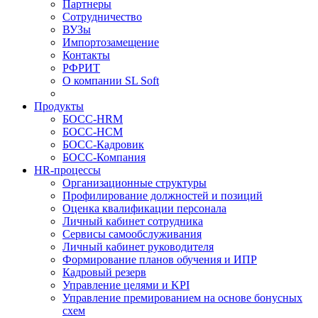
Партнеры
Сотрудничество
ВУЗы
Импортозамещение
Контакты
РФРИТ
О компании SL Soft
Продукты
БОСС-HRM
БОСС-HCM
БОСС-Кадровик
БОСС-Компания
HR-процессы
Организационные структуры
Профилирование должностей и позиций
Оценка квалификации персонала
Личный кабинет сотрудника
Сервисы самообслуживания
Личный кабинет руководителя
Формирование планов обучения и ИПР
Кадровый резерв
Управление целями и KPI
Управление премированием на основе бонусных
схем