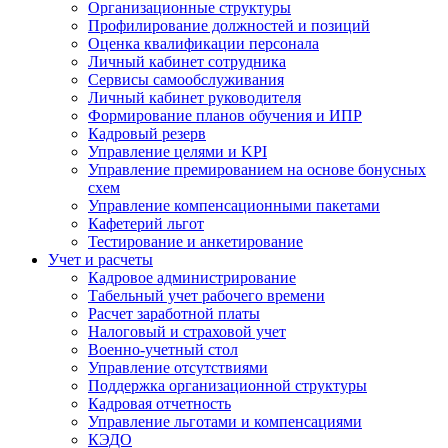
Организационные структуры
Профилирование должностей и позиций
Оценка квалификации персонала
Личный кабинет сотрудника
Сервисы самообслуживания
Личный кабинет руководителя
Формирование планов обучения и ИПР
Кадровый резерв
Управление целями и KPI
Управление премированием на основе бонусных
схем
Управление компенсационными пакетами
Кафетерий льгот
Тестирование и анкетирование
Учет и расчеты
Кадровое администрирование
Табельный учет рабочего времени
Расчет заработной платы
Налоговый и страховой учет
Военно-учетный стол
Управление отсутствиями
Поддержка организационной структуры
Кадровая отчетность
Управление льготами и компенсациями
КЭДО