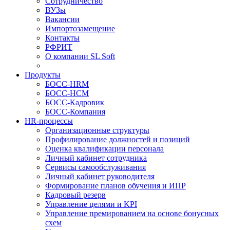
Сотрудничество
ВУЗы
Вакансии
Импортозамещение
Контакты
РФРИТ
О компании SL Soft
Продукты
БОСС-HRM
БОСС-HCM
БОСС-Кадровик
БОСС-Компания
HR-процессы
Организационные структуры
Профилирование должностей и позиций
Оценка квалификации персонала
Личный кабинет сотрудника
Сервисы самообслуживания
Личный кабинет руководителя
Формирование планов обучения и ИПР
Кадровый резерв
Управление целями и KPI
Управление премированием на основе бонусных
схем