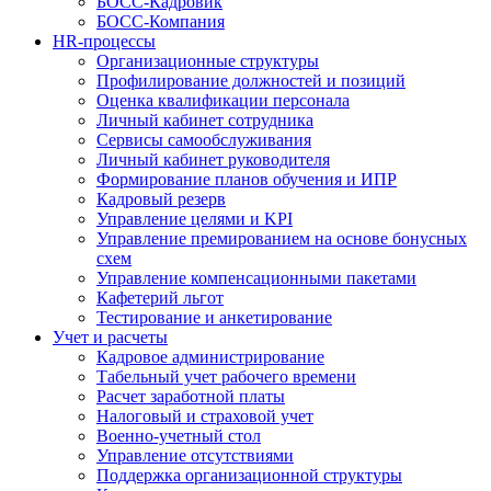
БОСС-Кадровик
БОСС-Компания
HR-процессы
Организационные структуры
Профилирование должностей и позиций
Оценка квалификации персонала
Личный кабинет сотрудника
Сервисы самообслуживания
Личный кабинет руководителя
Формирование планов обучения и ИПР
Кадровый резерв
Управление целями и KPI
Управление премированием на основе бонусных
схем
Управление компенсационными пакетами
Кафетерий льгот
Тестирование и анкетирование
Учет и расчеты
Кадровое администрирование
Табельный учет рабочего времени
Расчет заработной платы
Налоговый и страховой учет
Военно-учетный стол
Управление отсутствиями
Поддержка организационной структуры