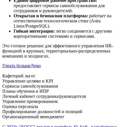
Единое цифровое рабочее пространство:
предоставляет сервисы самообслуживания для
сотрудников и руководителей.
Открытая и безопасная платформа:
работает на
отечественном технологическом стеке (Astra
Linux/PostgreSQL).
Гибкая интеграция:
легко соединяется с другими
корпоративными системами и сервисами.
Это готовое решение для эффективного управления HR-
функцией в крупных, территориально-распределенных
компаниях и холдингах.
Узнать больше
Демо
Кафетерий льгот
Управление целями и KPI
Сервисы самообслуживания
Планы обучения и ИПР
Личный кабинет сотрудника/руководителя
Управление премированием
Оценка персонала
Профилирование должностей и позиций
Организационный менеджмент
C 2023г. "БОСС" входит в портфель SL Soft - разработчика