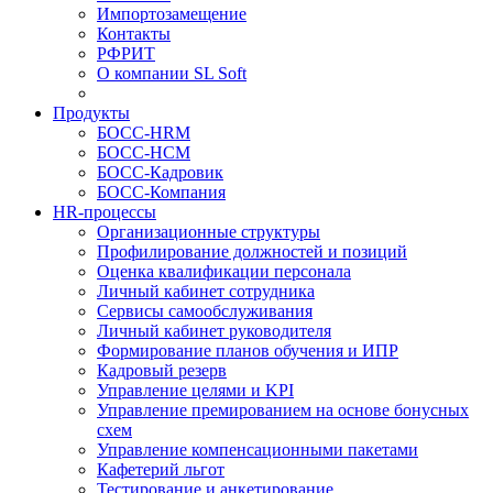
Импортозамещение
Контакты
РФРИТ
О компании SL Soft
Продукты
БОСС-HRM
БОСС-HCM
БОСС-Кадровик
БОСС-Компания
HR-процессы
Организационные структуры
Профилирование должностей и позиций
Оценка квалификации персонала
Личный кабинет сотрудника
Сервисы самообслуживания
Личный кабинет руководителя
Формирование планов обучения и ИПР
Кадровый резерв
Управление целями и KPI
Управление премированием на основе бонусных
схем
Управление компенсационными пакетами
Кафетерий льгот
Тестирование и анкетирование