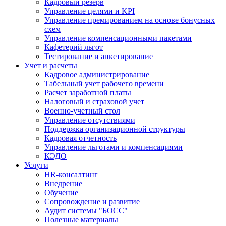
Кадровый резерв
Управление целями и KPI
Управление премированием на основе бонусных
схем
Управление компенсационными пакетами
Кафетерий льгот
Тестирование и анкетирование
Учет и расчеты
Кадровое администрирование
Табельный учет рабочего времени
Расчет заработной платы
Налоговый и страховой учет
Военно-учетный стол
Управление отсутствиями
Поддержка организационной структуры
Кадровая отчетность
Управление льготами и компенсациями
КЭДО
Услуги
HR-консалтинг
Внедрение
Обучение
Сопровождение и развитие
Аудит системы "БОСС"
Полезные материалы