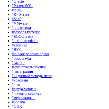
#Oracle
#PostgreSQL
#retail
#RP Server
#SaaS
#VMware
#аналитика
#базовая кафедра
#БОСС-Банк
#веб-интерфейс
#вебинар
#ВУЗы
#гибкое рабочее время
#госслужба
#заявки
#импортозамещение
#интеграция
#кадровый менеджмент
#красмаш
#лекция
#леруа мерлен
#личный кабинет
#мероприятия
#облака
#ОПК