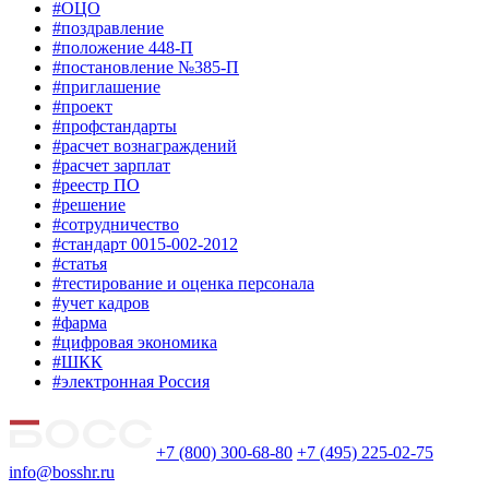
#ОЦО
#поздравление
#положение 448-П
#постановление №385-П
#приглашение
#проект
#профстандарты
#расчет вознаграждений
#расчет зарплат
#реестр ПО
#решение
#сотрудничество
#стандарт 0015-002-2012
#статья
#тестирование и оценка персонала
#учет кадров
#фарма
#цифровая экономика
#ШКК
#электронная Россия
+7 (800) 300-68-80
+7 (495) 225-02-75
info@bosshr.ru