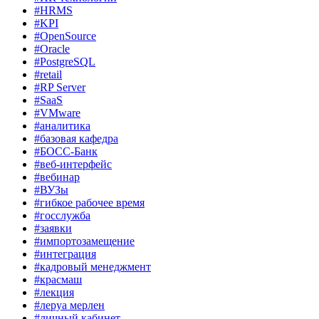
#HRMS
#KPI
#OpenSource
#Oracle
#PostgreSQL
#retail
#RP Server
#SaaS
#VMware
#аналитика
#базовая кафедра
#БОСС-Банк
#веб-интерфейс
#вебинар
#ВУЗы
#гибкое рабочее время
#госслужба
#заявки
#импортозамещение
#интеграция
#кадровый менеджмент
#красмаш
#лекция
#леруа мерлен
#личный кабинет