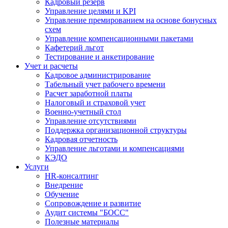
Кадровый резерв
Управление целями и KPI
Управление премированием на основе бонусных
схем
Управление компенсационными пакетами
Кафетерий льгот
Тестирование и анкетирование
Учет и расчеты
Кадровое администрирование
Табельный учет рабочего времени
Расчет заработной платы
Налоговый и страховой учет
Военно-учетный стол
Управление отсутствиями
Поддержка организационной структуры
Кадровая отчетность
Управление льготами и компенсациями
КЭДО
Услуги
HR-консалтинг
Внедрение
Обучение
Сопровождение и развитие
Аудит системы "БОСС"
Полезные материалы