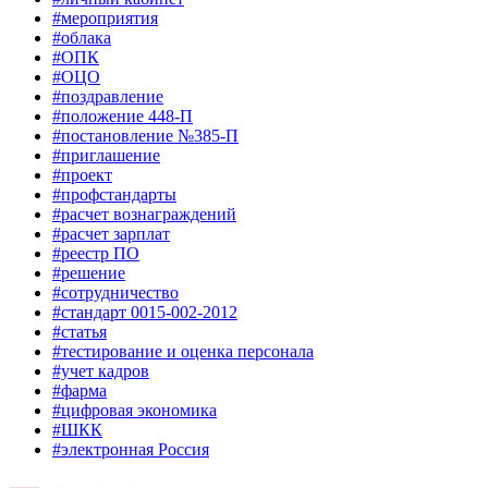
#мероприятия
#облака
#ОПК
#ОЦО
#поздравление
#положение 448-П
#постановление №385-П
#приглашение
#проект
#профстандарты
#расчет вознаграждений
#расчет зарплат
#реестр ПО
#решение
#сотрудничество
#стандарт 0015-002-2012
#статья
#тестирование и оценка персонала
#учет кадров
#фарма
#цифровая экономика
#ШКК
#электронная Россия