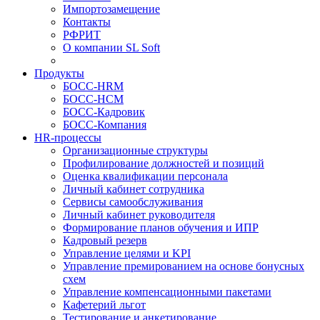
Импортозамещение
Контакты
РФРИТ
О компании SL Soft
Продукты
БОСС-HRM
БОСС-HCM
БОСС-Кадровик
БОСС-Компания
HR-процессы
Организационные структуры
Профилирование должностей и позиций
Оценка квалификации персонала
Личный кабинет сотрудника
Сервисы самообслуживания
Личный кабинет руководителя
Формирование планов обучения и ИПР
Кадровый резерв
Управление целями и KPI
Управление премированием на основе бонусных
схем
Управление компенсационными пакетами
Кафетерий льгот
Тестирование и анкетирование