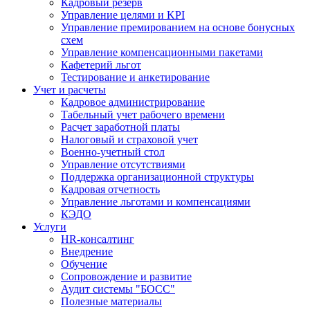
Кадровый резерв
Управление целями и KPI
Управление премированием на основе бонусных
схем
Управление компенсационными пакетами
Кафетерий льгот
Тестирование и анкетирование
Учет и расчеты
Кадровое администрирование
Табельный учет рабочего времени
Расчет заработной платы
Налоговый и страховой учет
Военно-учетный стол
Управление отсутствиями
Поддержка организационной структуры
Кадровая отчетность
Управление льготами и компенсациями
КЭДО
Услуги
HR-консалтинг
Внедрение
Обучение
Сопровождение и развитие
Аудит системы "БОСС"
Полезные материалы