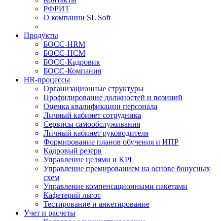
РФРИТ
О компании SL Soft
Продукты
БОСС-HRM
БОСС-HCM
БОСС-Кадровик
БОСС-Компания
HR-процессы
Организационные структуры
Профилирование должностей и позиций
Оценка квалификации персонала
Личный кабинет сотрудника
Сервисы самообслуживания
Личный кабинет руководителя
Формирование планов обучения и ИПР
Кадровый резерв
Управление целями и KPI
Управление премированием на основе бонусных
схем
Управление компенсационными пакетами
Кафетерий льгот
Тестирование и анкетирование
Учет и расчеты