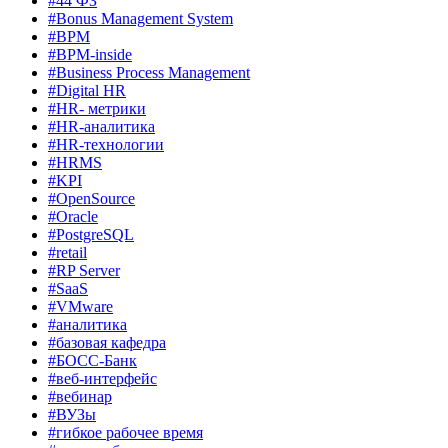
#44 ФЗ
#Bonus Management System
#BPM
#BPM-inside
#Business Process Management
#Digital HR
#HR- метрики
#HR-аналитика
#HR-технологии
#HRMS
#KPI
#OpenSource
#Oracle
#PostgreSQL
#retail
#RP Server
#SaaS
#VMware
#аналитика
#базовая кафедра
#БОСС-Банк
#веб-интерфейс
#вебинар
#ВУЗы
#гибкое рабочее время