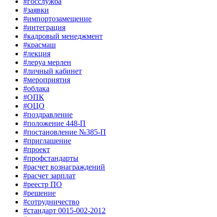
#госслужба
#заявки
#импортозамещение
#интеграция
#кадровый менеджмент
#красмаш
#лекция
#леруа мерлен
#личный кабинет
#мероприятия
#облака
#ОПК
#ОЦО
#поздравление
#положение 448-П
#постановление №385-П
#приглашение
#проект
#профстандарты
#расчет вознаграждений
#расчет зарплат
#реестр ПО
#решение
#сотрудничество
#стандарт 0015-002-2012