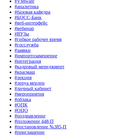
#VMware
#аналитика
#базовая кафедра
#БОСС-Банк
#веб-интерфейс
#вебинар
#ВУЗы
#гибкое рабочее время
#госслужба
#заявки
#импортозамещение
#интеграция
#кадровый менеджмент
#красмаш
#лекция
#леруа мерлен
#личный кабинет
#мероприятия
#облака
#ОПК
#ОЦО
#поздравление
#положение 448-П
#постановление №385-П
#приглашение