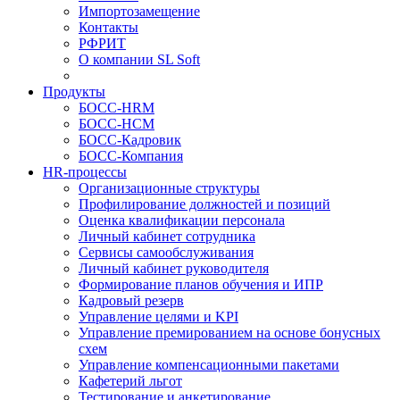
Импортозамещение
Контакты
РФРИТ
О компании SL Soft
Продукты
БОСС-HRM
БОСС-HCM
БОСС-Кадровик
БОСС-Компания
HR-процессы
Организационные структуры
Профилирование должностей и позиций
Оценка квалификации персонала
Личный кабинет сотрудника
Сервисы самообслуживания
Личный кабинет руководителя
Формирование планов обучения и ИПР
Кадровый резерв
Управление целями и KPI
Управление премированием на основе бонусных
схем
Управление компенсационными пакетами
Кафетерий льгот
Тестирование и анкетирование