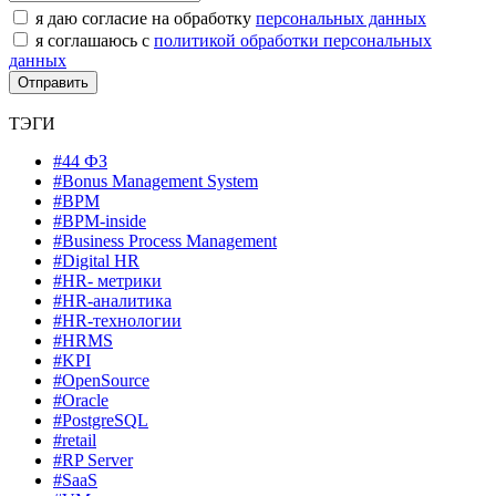
я даю согласие на обработку
персональных данных
я соглашаюсь с
политикой обработки персональных
данных
ТЭГИ
#44 ФЗ
#Bonus Management System
#BPM
#BPM-inside
#Business Process Management
#Digital HR
#HR- метрики
#HR-аналитика
#HR-технологии
#HRMS
#KPI
#OpenSource
#Oracle
#PostgreSQL
#retail
#RP Server
#SaaS