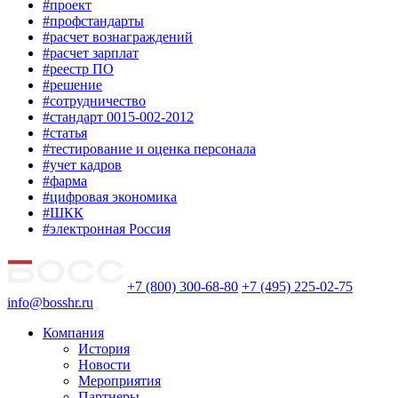
#проект
#профстандарты
#расчет вознаграждений
#расчет зарплат
#реестр ПО
#решение
#сотрудничество
#стандарт 0015-002-2012
#статья
#тестирование и оценка персонала
#учет кадров
#фарма
#цифровая экономика
#ШКК
#электронная Россия
+7 (800) 300-68-80
+7 (495) 225-02-75
info@bosshr.ru
Компания
История
Новости
Мероприятия
Партнеры