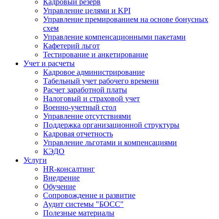
Кадровый резерв
Управление целями и KPI
Управление премированием на основе бонусных
схем
Управление компенсационными пакетами
Кафетерий льгот
Тестирование и анкетирование
Учет и расчеты
Кадровое администрирование
Табельный учет рабочего времени
Расчет заработной платы
Налоговый и страховой учет
Военно-учетный стол
Управление отсутствиями
Поддержка организационной структуры
Кадровая отчетность
Управление льготами и компенсациями
КЭДО
Услуги
HR-консалтинг
Внедрение
Обучение
Сопровождение и развитие
Аудит системы "БОСС"
Полезные материалы