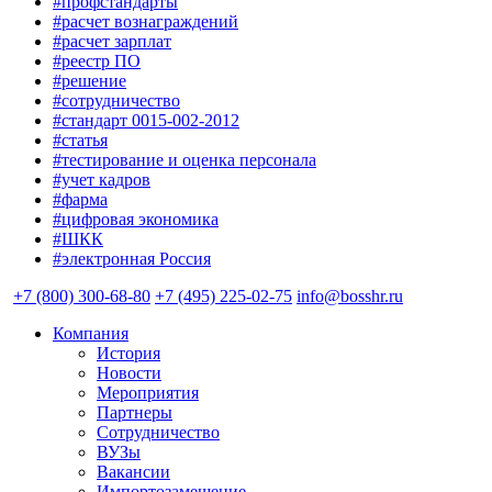
#профстандарты
#расчет вознаграждений
#расчет зарплат
#реестр ПО
#решение
#сотрудничество
#стандарт 0015-002-2012
#статья
#тестирование и оценка персонала
#учет кадров
#фарма
#цифровая экономика
#ШКК
#электронная Россия
+7 (800) 300-68-80
+7 (495) 225-02-75
info@bosshr.ru
Компания
История
Новости
Мероприятия
Партнеры
Сотрудничество
ВУЗы
Вакансии
Импортозамещение