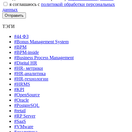
я соглашаюсь с
политикой обработки персональных
данных
ТЭГИ
#44 ФЗ
#Bonus Management System
#BPM
#BPM-inside
#Business Process Management
#Digital HR
#HR- метрики
#HR-аналитика
#HR-технологии
#HRMS
#KPI
#OpenSource
#Oracle
#PostgreSQL
#retail
#RP Server
#SaaS
#VMware
#аналитика