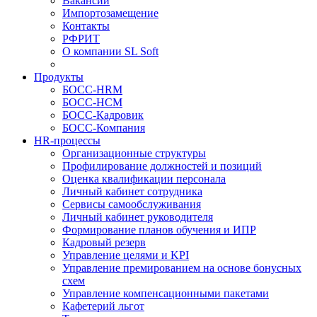
Вакансии
Импортозамещение
Контакты
РФРИТ
О компании SL Soft
Продукты
БОСС-HRM
БОСС-HCM
БОСС-Кадровик
БОСС-Компания
HR-процессы
Организационные структуры
Профилирование должностей и позиций
Оценка квалификации персонала
Личный кабинет сотрудника
Сервисы самообслуживания
Личный кабинет руководителя
Формирование планов обучения и ИПР
Кадровый резерв
Управление целями и KPI
Управление премированием на основе бонусных
схем
Управление компенсационными пакетами
Кафетерий льгот