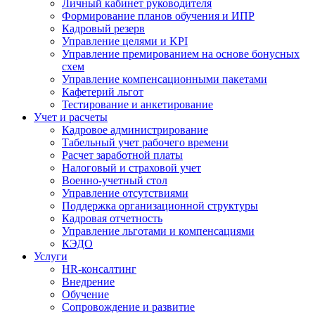
Личный кабинет руководителя
Формирование планов обучения и ИПР
Кадровый резерв
Управление целями и KPI
Управление премированием на основе бонусных
схем
Управление компенсационными пакетами
Кафетерий льгот
Тестирование и анкетирование
Учет и расчеты
Кадровое администрирование
Табельный учет рабочего времени
Расчет заработной платы
Налоговый и страховой учет
Военно-учетный стол
Управление отсутствиями
Поддержка организационной структуры
Кадровая отчетность
Управление льготами и компенсациями
КЭДО
Услуги
HR-консалтинг
Внедрение
Обучение
Сопровождение и развитие