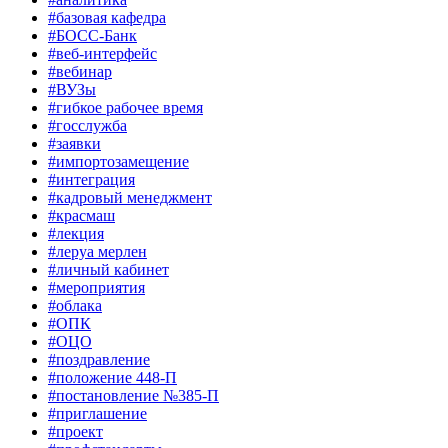
#базовая кафедра
#БОСС-Банк
#веб-интерфейс
#вебинар
#ВУЗы
#гибкое рабочее время
#госслужба
#заявки
#импортозамещение
#интеграция
#кадровый менеджмент
#красмаш
#лекция
#леруа мерлен
#личный кабинет
#мероприятия
#облака
#ОПК
#ОЦО
#поздравление
#положение 448-П
#постановление №385-П
#приглашение
#проект